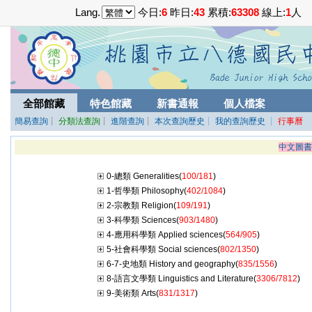
Lang.
今日:
6
昨日:
43
累積:
63308
線上:
1
人
全部館藏
特色館藏
新書通報
個人檔案
簡易查詢
┊
分類法查詢
┊
進階查詢
┊
本次查詢歷史
┊ 我的查詢歷史
┊
行事曆
中文圖書
0-總類 Generalities(
100/181
)
1-哲學類 Philosophy(
402/1084
)
2-宗教類 Religion(
109/191
)
3-科學類 Sciences(
903/1480
)
4-應用科學類 Applied sciences(
564/905
)
5-社會科學類 Social sciences(
802/1350
)
6-7-史地類 History and geography(
835/1556
)
8-語言文學類 Linguistics and Literature(
3306/7812
)
9-美術類 Arts(
831/1317
)