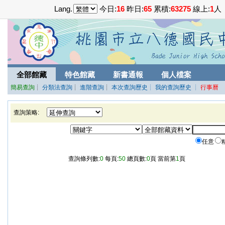
Lang.
今日:
16
昨日:
65
累積:
63275
線上:
1
人
全部館藏
特色館藏
新書通報
個人檔案
簡易查詢
┊
分類法查詢
┊
進階查詢
┊
本次查詢歷史
┊ 我的查詢歷史
┊
行事曆
查詢策略:
任意
查詢條列數:
0
每頁:
50
總頁數:
0
頁 當前第
1
頁