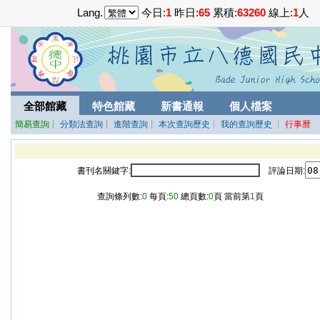
Lang.
今日:
1
昨日:
65
累積:
63260
線上:
1
人
全部館藏
特色館藏
新書通報
個人檔案
簡易查詢
┊
分類法查詢
┊
進階查詢
┊
本次查詢歷史
┊ 我的查詢歷史
┊
行事曆
書刊名關鍵字:
評論日期:
查詢條列數:
0
每頁:
50
總頁數:
0
頁 當前第
1
頁